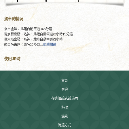
駕車的情況
來自金澤：北陸自動車道 //45分鐘
從京都出發：名神、北陸自動車道//2小時15分鐘
從大阪出發：名神、北陸自動車道//3小時
來自名古屋：東名北陸自
…
繼續閱讀
使用JR時
首頁
客房
在這個設施/設施內
料理
溫泉
消遣方式