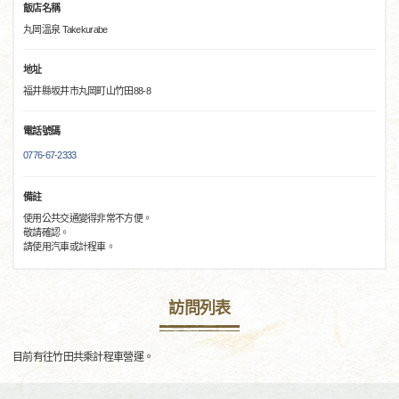
飯店名稱
丸岡溫泉 Takekurabe
地址
福井縣坂井市丸岡町山竹田88-8
電話號碼
0776-67-2333
備註
使用公共交通變得非常不方便。
敬請確認。
請使用汽車或計程車。
訪問列表
目前有往竹田共乘計程車營運。