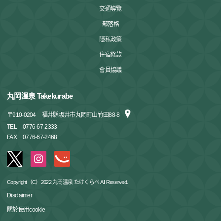
交通導覽
部落格
隱私政策
住宿條款
會員協議
丸岡溫泉 Takekurabe
〒
910-0204
福井縣坂井市丸岡町山竹田88-8
TEL
0776-67-2333
FAX
0776-67-2468
Copyright（C）2022 丸岡温泉 たけくらべ All Reserved.
Disclaimer
關於使用cookie