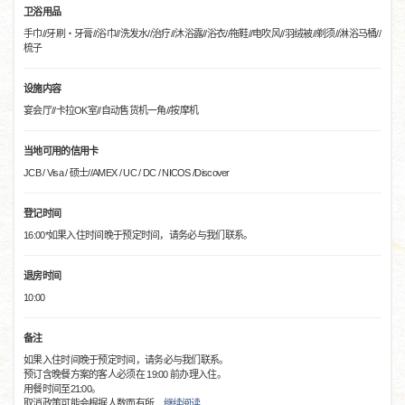
卫浴用品
手巾//牙刷・牙膏//浴巾//洗发水//治疗//沐浴露//浴衣//拖鞋//电吹风//羽绒被//剃须//淋浴马桶//
梳子
设施内容
宴会厅//卡拉OK室//自动售货机一角//按摩机
当地可用的信用卡
JCB / Visa / 硕士//AMEX / UC / DC / NICOS /Discover
登记时间
16:00*如果入住时间晚于预定时间，请务必与我们联系。
退房时间
10:00
备注
如果入住时间晚于预定时间，请务必与我们联系。
预订含晚餐方案的客人必须在 19:00 前办理入住。
用餐时间至21:00。
取消政策可能会根据人数而有所
…
继续阅读