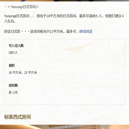
・＜Yasuragi日式房间＞
Yasuragi日式房间…… 相当于18平方米的日式房间。最多可容纳 5 人，但我们建议 4
人左右。
舒适日式房・・・该房间相当于22平方米。最多可
…
继续阅读
可入住人数
5到7人
面积
18 平方米，22 平方米
房间数
各 1 间
标准西式房间