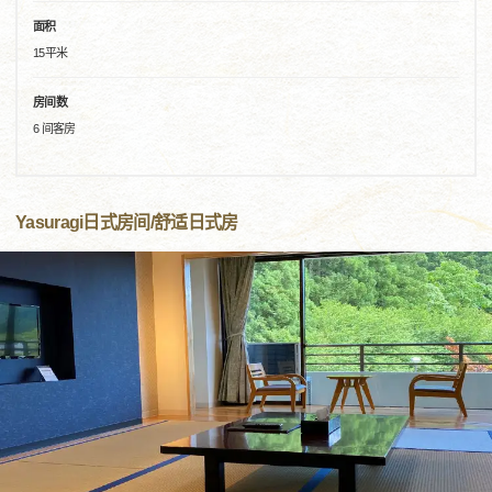
面积
15平米
房间数
6 间客房
Yasuragi日式房间/舒适日式房