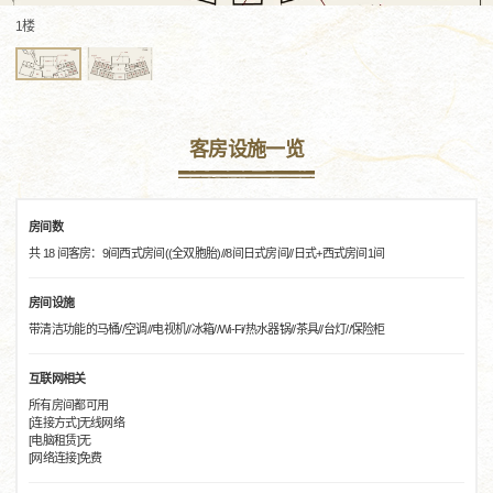
1楼
客房设施一览
房间数
共 18 间客房：9间西式房间((全双胞胎)//8间日式房间//日式+西式房间1间
房间设施
带清洁功能的马桶//空调//电视机//冰箱//Wi-Fi/热水器锅//茶具//台灯//保险柜
互联网相关
所有房间都可用
[连接方式]无线网络
[电脑租赁]无
[网络连接]免费