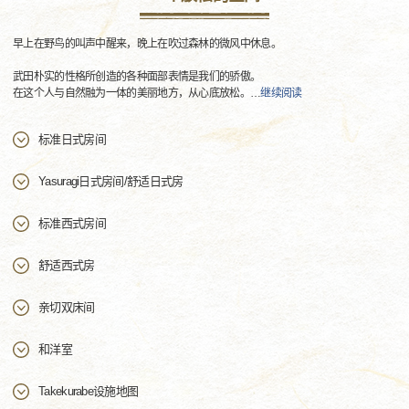
早上在野鸟的叫声中醒来，晚上在吹过森林的微风中休息。
武田朴实的性格所创造的各种面部表情是我们的骄傲。
在这个人与自然融为一体的美丽地方，从心底放松。
…
继续阅读
标准日式房间
Yasuragi日式房间/舒适日式房
标准西式房间
舒适西式房
亲切双床间
和洋室
Takekurabe设施地图