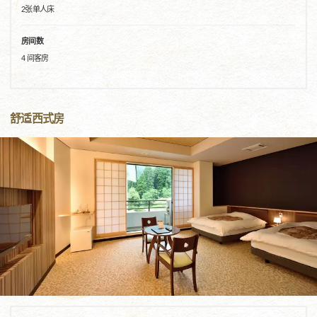
2张单人床
房间数
4 间客房
舒适西式房