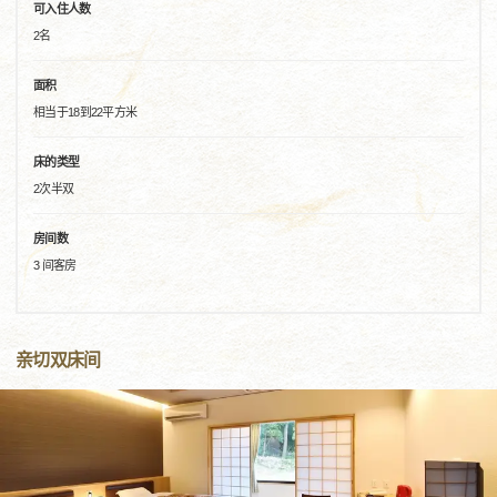
可入住人数
2名
面积
相当于18到22平方米
床的类型
2次半双
房间数
3 间客房
亲切双床间